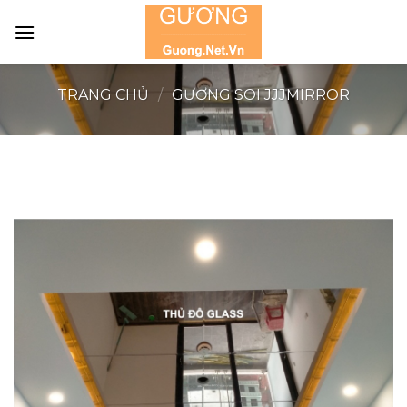
Skip
to
content
TRANG CHỦ
/
GƯƠNG SOI JJJMIRROR