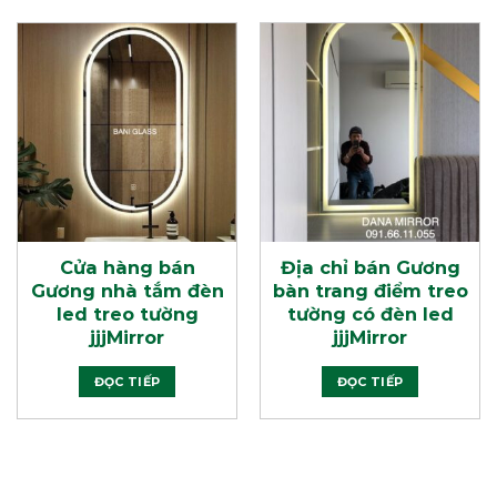
Cửa hàng bán
Địa chỉ bán Gương
Gương nhà tắm đèn
bàn trang điểm treo
led treo tường
tường có đèn led
jjjMirror
jjjMirror
ĐỌC TIẾP
ĐỌC TIẾP