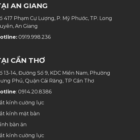
TẠI AN GIANG
ố 417 Phạm Cự Lượng, P. Mỹ Phước, TP. Long
uyên, An Giang
otline:
0919.998.236
TẠI CẦN THƠ
ố 13-14, Đường Số 9, KDC Miền Nam, Phường
ưng Phú, Quận Cái Răng, TP Cần Thơ
otline
:
0914.20.8386
ắt kính cường lực
ắt kính mặt bàn
ính bàn ăn
ắt kính cường lực