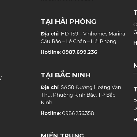
TẠI HẢI PHÒNG
Ô
G
Địa chỉ
: HD-159 – Vinhomes Marina
Cầu Rào – Lê Chân – Hải Phòng
H
Hotline
:
0987.699.236
TẠI BẮC NINH
/
Địa chỉ
: Số 58 Đường Hoàng Văn
Thụ, Phường Kinh Bắc, TP Bắc
P
Ninh
P
Hotline
:
0986.256.358
H
MIỀN TRUNG