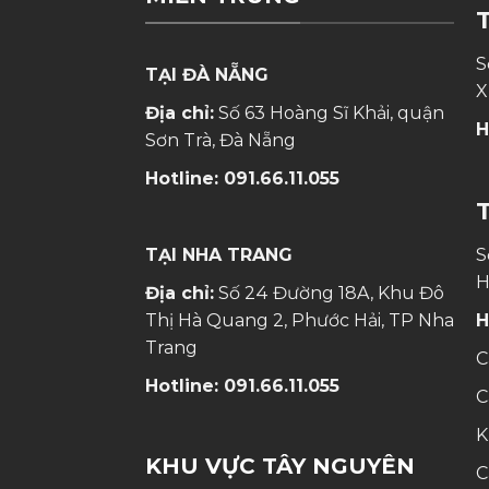
S
TẠI ĐÀ NẴNG
X
Địa chỉ:
Số 63 Hoàng Sĩ Khải, quận
H
Sơn Trà, Đà Nẵng
Hotline:
091.66.11.055
TẠI NHA TRANG
S
H
Địa chỉ:
Số 24 Đường 18A, Khu Đô
Thị Hà Quang 2, Phước Hải, TP Nha
H
Trang
C
Hotline:
091.66.11.055
C
K
KHU VỰC TÂY NGUYÊN
C