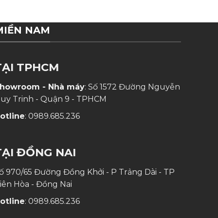
MIỀN NAM
TẠI TPHCM
howroom - Nhà máy
: Số 1572 Đường Nguyễn
uy Trinh - Quận 9 - TPHCM
otline
:
0989.685.236
TẠI ĐỒNG NAI
ố 970/65 Đường Đồng Khởi - P Trảng Dài - TP
iên Hòa - Đồng Nai
otline
:
0989.685.236