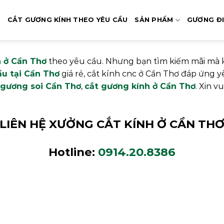
Ủ
CẮT GƯƠNG KÍNH THEO YÊU CẦU
SẢN PHẨM
GƯƠNG Đ
h ở Cần Thơ
theo yêu cầu. Nhưng bạn tìm kiếm mãi mà
ầu tại Cần Thơ
giá rẻ, cắt kính cnc ở Cần Thơ đáp ứng
 gương soi Cần Thơ
,
cắt gương kính ở Cần Thơ
. Xin v
LIÊN HỆ XƯỞNG CẮT KÍNH Ở CẦN TH
Hotline:
0914.20.8386