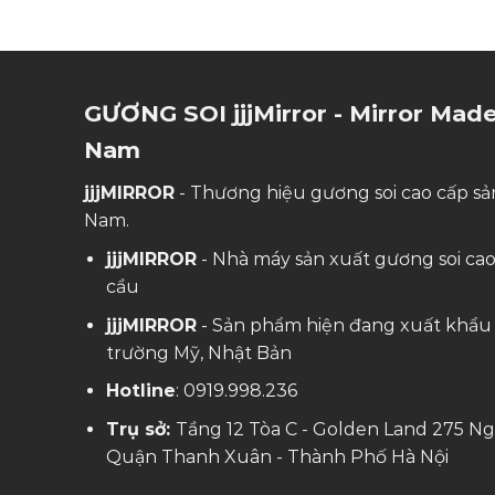
GƯƠNG SOI jjjMirror - Mirror Made
Nam
jjjMIRROR
- Thương hiệu gương soi cao cấp sản
Nam.
jjjMIRROR
- Nhà máy sản xuất gương soi ca
cầu
jjjMIRROR
- Sản phẩm hiện đang xuất khẩu 
trường Mỹ, Nhật Bản
Hotline
:
0919.998.236
Trụ sở:
Tầng 12 Tòa C - Golden Land 275 Ng
Quận Thanh Xuân - Thành Phố Hà Nội