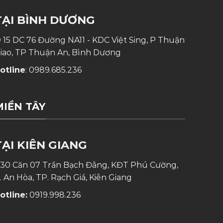
TẠI BÌNH DƯƠNG
 15 DC 76 Đường NA11 - KDC Việt Sing, P Thuận
iao, TP Thuận An, Bình Dương
otline
:
0989.685.236
MIỀN TÂY
TẠI KIÊN GIANG
30 Căn 07 Trần Bạch Đằng, KĐT Phú Cường,
. An Hòa, TP. Rạch Giá, Kiên Giang
otline:
0919.998.236