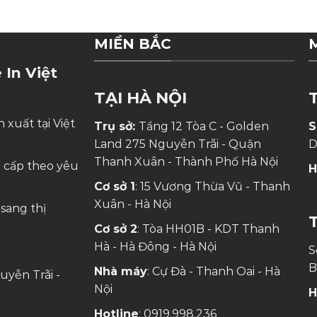
MIỀN BẮC
 In Việt
TẠI HÀ NỘI
 xuất tại Việt
Trụ sở:
Tầng 12 Tòa C - Golden
S
Land 275 Nguyễn Trãi - Quận
D
Thanh Xuân - Thành Phố Hà Nội
o cấp theo yêu
H
Cơ sở 1
: 15 Vương Thừa Vũ - Thanh
Xuân - Hà Nội
sang thị
Cơ sở 2
: Tòa HH01B - KDT Thanh
Hà - Hà Đông - Hà Nội
S
B
Nhà máy
: Cự Đà - Thanh Oai - Hà
uyễn Trãi -
Nội
H
Hotline
:
0919.998.236