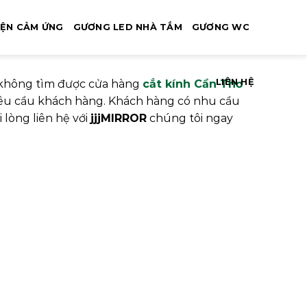
IỆN CẢM ỨNG
GƯƠNG LED NHÀ TẮM
GƯƠNG WC
LIÊN HỆ
 không tìm được cửa hàng
cắt kính Cần Thơ
 yêu cầu khách hàng. Khách hàng có nhu cầu
ui lòng liên hệ với
jjjMIRROR
chúng tôi ngay
Ơ