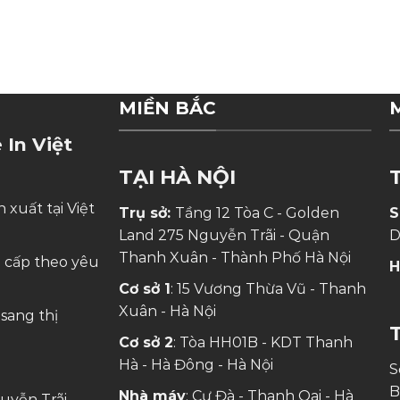
MIỀN BẮC
 In Việt
TẠI HÀ NỘI
 xuất tại Việt
Trụ sở:
Tầng 12 Tòa C - Golden
S
Land 275 Nguyễn Trãi - Quận
D
Thanh Xuân - Thành Phố Hà Nội
o cấp theo yêu
H
Cơ sở 1
: 15 Vương Thừa Vũ - Thanh
Xuân - Hà Nội
sang thị
Cơ sở 2
: Tòa HH01B - KDT Thanh
Hà - Hà Đông - Hà Nội
S
B
Nhà máy
: Cự Đà - Thanh Oai - Hà
uyễn Trãi -