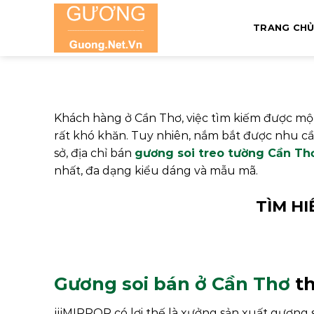
Skip
to
TRANG CH
content
Khách hàng ở Cần Thơ, việc tìm kiếm được một
rất khó khăn. Tuy nhiên, nắm bắt được nhu 
sở, địa chỉ bán
gương soi treo tường Cần Th
nhất, đa dạng kiểu dáng và mẫu mã.
TÌM H
Gương soi bán ở Cần Thơ
th
jjjMIRROR có lợi thế là xưởng sản xuất gương