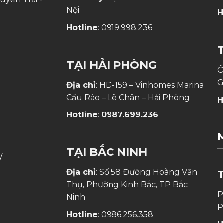
Nội
H
Hotline
:
0919.998.236
TẠI HẢI PHÒNG
Ô
G
Địa chỉ
: HD-159 – Vinhomes Marina
Cầu Rào – Lê Chân – Hải Phòng
H
Hotline
:
0987.699.236
TẠI BẮC NINH
/
Địa chỉ
: Số 58 Đường Hoàng Văn
Thụ, Phường Kinh Bắc, TP Bắc
P
Ninh
P
Hotline
:
0986.256.358