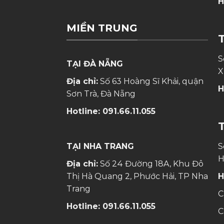
H
MIỀN TRUNG
S
TẠI ĐÀ NẴNG
X
Địa chỉ:
Số 63 Hoàng Sĩ Khải, quận
H
Sơn Trà, Đà Nẵng
Hotline:
091.66.11.055
TẠI NHA TRANG
S
H
Địa chỉ:
Số 24 Đường 18A, Khu Đô
Thị Hà Quang 2, Phước Hải, TP Nha
H
Trang
C
Hotline:
091.66.11.055
C