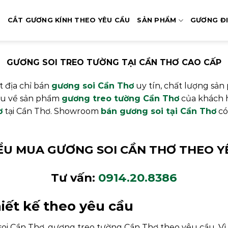
Ủ
CẮT GƯƠNG KÍNH THEO YÊU CẦU
SẢN PHẨM
GƯƠNG Đ
GƯƠNG SOI TREO TƯỜNG TẠI CẦN THƠ CAO CẤP
 địa chỉ bán
gương soi Cần Thơ
uy tín, chất lượng sả
cầu về sản phẩm
gương treo tường Cần Thơ
của khách h
ơ
tại Cần Thơ. Showroom
bán gương soi tại Cần Thơ
có
IỂU MUA GƯƠNG SOI CẦN THƠ THEO Y
Tư vấn:
0914.20.8386
iết kế theo yêu cầu
 soi Cần Thơ, gương treo tường Cần Thơ theo yêu cầu. Vì