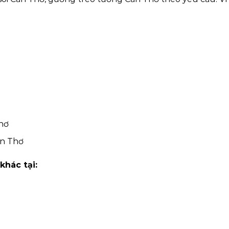
hơ
ần Thơ
hác tại: