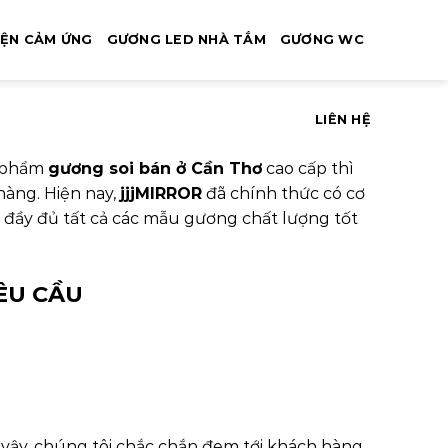
IỆN CẢM ỨNG
GƯƠNG LED NHÀ TẮM
GƯƠNG WC
LIÊN HỆ
n phẩm
gương soi bán ở Cần Thơ
cao cấp thì
àng. Hiện nay,
jjjMIRROR
đã chính thức có cơ
 đầy đủ tất cả các mẫu gương chất lượng tốt
ÊU CẦU
 vậy, chúng tôi chắc chắn đem tới khách hàng