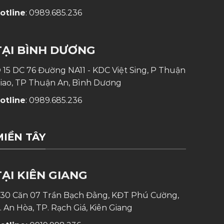
otline
:
0989.685.236
TẠI BÌNH DƯƠNG
 15 DC 76 Đường NA11 - KDC Việt Sing, P Thuận
iao, TP Thuận An, Bình Dương
otline
:
0989.685.236
MIỀN TÂY
TẠI KIÊN GIANG
30 Căn 07 Trần Bạch Đằng, KĐT Phú Cường,
. An Hòa, TP. Rạch Giá, Kiên Giang