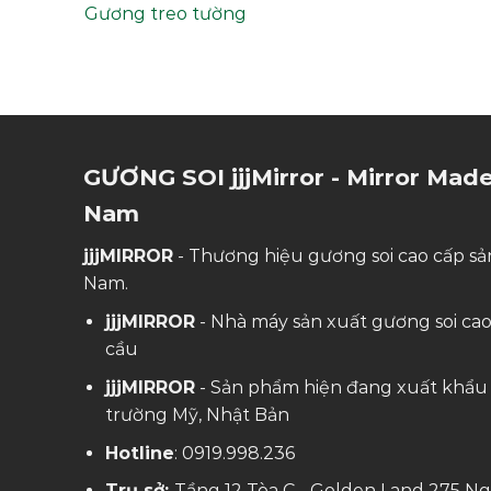
Gương treo tường
GƯƠNG SOI jjjMirror - Mirror Made
Nam
jjjMIRROR
- Thương hiệu gương soi cao cấp sản
Nam.
jjjMIRROR
- Nhà máy sản xuất gương soi ca
cầu
jjjMIRROR
- Sản phẩm hiện đang xuất khẩu 
trường Mỹ, Nhật Bản
Hotline
:
0919.998.236
Trụ sở:
Tầng 12 Tòa C - Golden Land 275 Ng