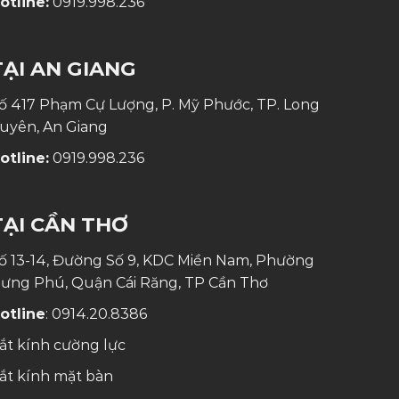
otline:
0919.998.236
TẠI AN GIANG
ố 417 Phạm Cự Lượng, P. Mỹ Phước, TP. Long
uyên, An Giang
otline:
0919.998.236
TẠI CẦN THƠ
ố 13-14, Đường Số 9, KDC Miền Nam, Phường
ưng Phú, Quận Cái Răng, TP Cần Thơ
otline
:
0914.20.8386
ắt kính cường lực
ắt kính mặt bàn