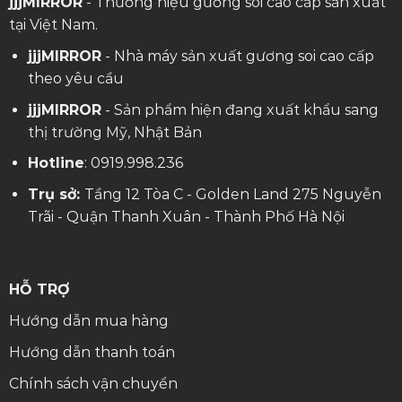
jjjMIRROR
- Thương hiệu gương soi cao cấp sản xuất
tại Việt Nam.
jjjMIRROR
- Nhà máy sản xuất gương soi cao cấp
theo yêu cầu
jjjMIRROR
- Sản phẩm hiện đang xuất khẩu sang
thị trường Mỹ, Nhật Bản
Hotline
:
0919.998.236
Trụ sở:
Tầng 12 Tòa C - Golden Land 275 Nguyễn
Trãi - Quận Thanh Xuân - Thành Phố Hà Nội
HỖ TRỢ
Hướng dẫn mua hàng
Hướng dẫn thanh toán
Chính sách vận chuyển