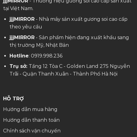
jjjMIRROR
- Thương hiệu gương soi cao cấp sản xuất
tại Việt Nam.
jjjMIRROR
- Nhà máy sản xuất gương soi cao cấp
theo yêu cầu
jjjMIRROR
- Sản phẩm hiện đang xuất khẩu sang
thị trường Mỹ, Nhật Bản
Hotline
:
0919.998.236
Trụ sở:
Tầng 12 Tòa C - Golden Land 275 Nguyễn
Trãi - Quận Thanh Xuân - Thành Phố Hà Nội
HỖ TRỢ
Hướng dẫn mua hàng
Hướng dẫn thanh toán
Chính sách vận chuyển