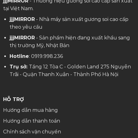
jjjMIRROR
- Thương hiệu gương soi cao cấp sản xuất
tại Việt Nam.
jjjMIRROR
- Nhà máy sản xuất gương soi cao cấp
theo yêu cầu
jjjMIRROR
- Sản phẩm hiện đang xuất khẩu sang
thị trường Mỹ, Nhật Bản
Hotline
:
0919.998.236
Trụ sở:
Tầng 12 Tòa C - Golden Land 275 Nguyễn
Trãi - Quận Thanh Xuân - Thành Phố Hà Nội
HỖ TRỢ
Hướng dẫn mua hàng
Hướng dẫn thanh toán
Chính sách vận chuyển