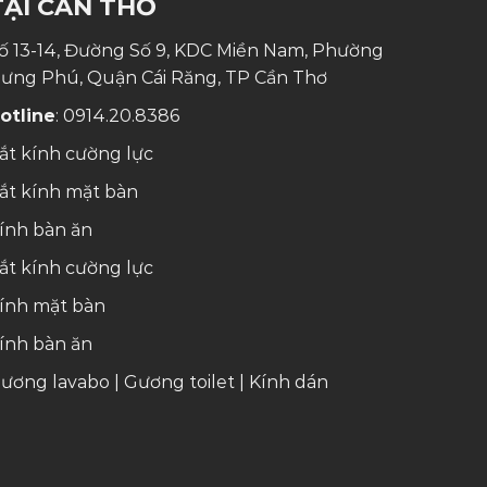
TẠI CẦN THƠ
ố 13-14, Đường Số 9, KDC Miền Nam, Phường
ưng Phú, Quận Cái Răng, TP Cần Thơ
otline
:
0914.20.8386
ắt kính cường lực
ắt kính mặt bàn
ính bàn ăn
ắt kính cường lực
ính mặt bàn
ính bàn ăn
ương lavabo
|
Gương toilet
|
Kính dán