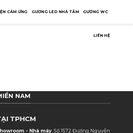
IỆN CẢM ỨNG
GƯƠNG LED NHÀ TẮM
GƯƠNG WC
LIÊN HỆ
MIỀN NAM
TẠI TPHCM
howroom - Nhà máy
: Số 1572 Đường Nguyễn