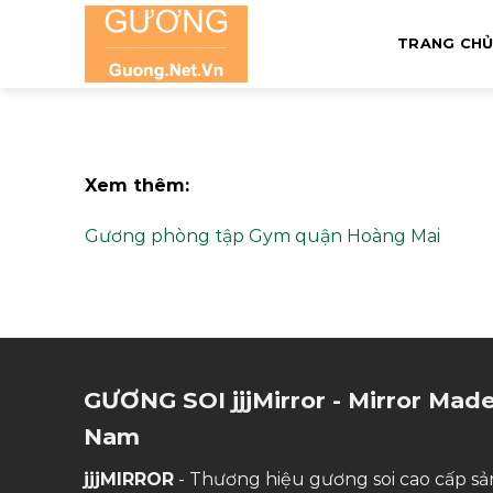
Skip
to
TRANG CH
content
Xem thêm:
Gương phòng tập Gym quận Hoàng Mai
GƯƠNG SOI jjjMirror - Mirror Made
Nam
jjjMIRROR
- Thương hiệu gương soi cao cấp sản