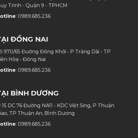
uy Trinh - Quận 9 - TPHCM
otline
:
0989.685.236
TẠI ĐỒNG NAI
ố 970/65 Đường Đồng Khởi - P Trảng Dài - TP
iên Hòa - Đồng Nai
otline
:
0989.685.236
TẠI BÌNH DƯƠNG
 15 DC 76 Đường NA11 - KDC Việt Sing, P Thuận
iao, TP Thuận An, Bình Dương
otline
:
0989.685.236