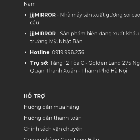
Nam.
jjjMIRROR
- Nhà máy sản xuất gương soi ca
cầu
jjjMIRROR
- Sản phẩm hiện đang xuất khẩu 
trường Mỹ, Nhật Bản
Hotline
:
0919.998.236
Trụ sở:
Tầng 12 Tòa C - Golden Land 275 Ng
Quận Thanh Xuân - Thành Phố Hà Nội
HỖ TRỢ
Hướng dẫn mua hàng
Hướng dẫn thanh toán
Chính sách vận chuyển
Gương phòng Gym Long Biên