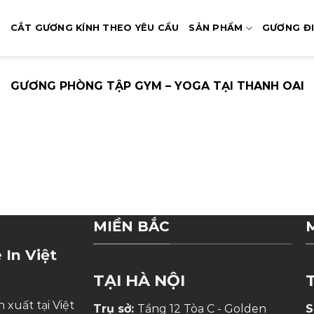
Ủ
CẮT GƯƠNG KÍNH THEO YÊU CẦU
SẢN PHẨM
GƯƠNG Đ
GƯƠNG PHÒNG TẬP GYM – YOGA TẠI THANH OAI
MIỀN BẮC
 In Việt
TẠI HÀ NỘI
 xuất tại Việt
Trụ sở:
Tầng 12 Tòa C - Golden
S