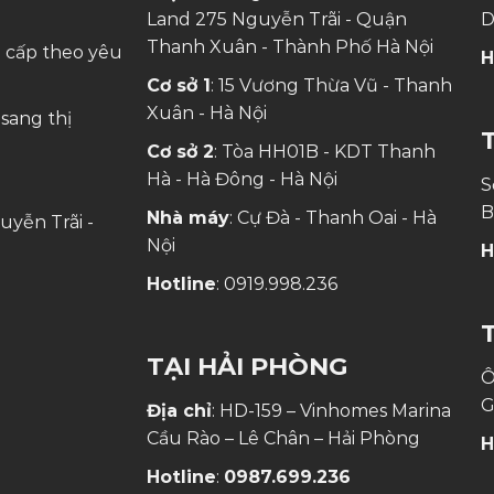
Land 275 Nguyễn Trãi - Quận
D
Thanh Xuân - Thành Phố Hà Nội
o cấp theo yêu
H
Cơ sở 1
: 15 Vương Thừa Vũ - Thanh
Xuân - Hà Nội
sang thị
Cơ sở 2
: Tòa HH01B - KDT Thanh
Hà - Hà Đông - Hà Nội
S
B
Nhà máy
: Cự Đà - Thanh Oai - Hà
uyễn Trãi -
Nội
H
Hotline
:
0919.998.236
TẠI HẢI PHÒNG
Ô
G
Địa chỉ
: HD-159 – Vinhomes Marina
Cầu Rào – Lê Chân – Hải Phòng
H
Hotline
:
0987.699.236