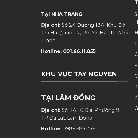
TẠI NHA TRANG
S
H
Địa chỉ:
Số 24 Đường 18A, Khu Đô
Thị Hà Quang 2, Phước Hải, TP Nha
H
Trang
C
Hotline:
091.66.11.055
C
K
KHU VỰC TÂY NGUYÊN
C
K
TẠI LÂM ĐỒNG
K
G
Địa chỉ:
Số 11A Lữ Gia, Phường 9,
TP Đà Lạt, Lâm Đồng
Hotline
:
0989.685.236