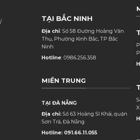
TẠI BẮC NINH
/
Địa chỉ
: Số 58 Đường Hoàng Văn
Thụ, Phường Kinh Bắc, TP Bắc
P
Ninh
P
Hotline
:
0986.256.358
H
MIỀN TRUNG
S
TẠI ĐÀ NẴNG
X
Địa chỉ:
Số 63 Hoàng Sĩ Khải, quận
H
Sơn Trà, Đà Nẵng
Hotline:
091.66.11.055