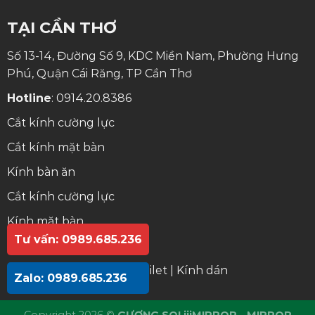
TẠI CẦN THƠ
Số 13-14, Đường Số 9, KDC Miền Nam, Phường Hưng
Phú, Quận Cái Răng, TP Cần Thơ
Hotline
:
0914.20.8386
Cắt kính cường lực
Cắt kính mặt bàn
Kính bàn ăn
Cắt kính cường lực
Kính mặt bàn
Tư vấn: 0989.685.236
Kính bàn ăn
Gương lavabo
|
Gương toilet
|
Kính dán
Zalo: 0989.685.236
Copyright 2026 ©
GƯƠNG SOI jjjMIRROR - MIRROR