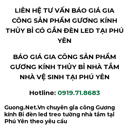
LIÊN HỆ TƯ VẤN BÁO GIÁ GIA
CÔNG SẢN PHẨM GƯƠNG KÍNH
THỦY BỈ CÓ GẮN ĐÈN LED TẠI PHÚ
YÊN
BÁO GIÁ GIA CÔNG SẢN PHẨM
GƯƠNG KÍNH THỦY BỈ NHÀ TẮM
NHÀ VỆ SINH TẠI PHÚ YÊN
Hotline:
0919.71.8683
Guong.Net.Vn chuyên gia công Gương
kính Bỉ đèn led treo tường nhà tắm tại
Phú Yên theo yêu cầu