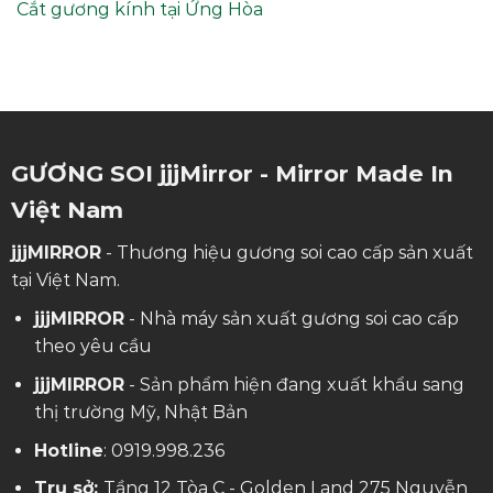
Cắt gương kính tại Ứng Hòa
GƯƠNG SOI jjjMirror - Mirror Made In
Việt Nam
jjjMIRROR
- Thương hiệu gương soi cao cấp sản xuất
tại Việt Nam.
jjjMIRROR
- Nhà máy sản xuất gương soi cao cấp
theo yêu cầu
jjjMIRROR
- Sản phẩm hiện đang xuất khẩu sang
thị trường Mỹ, Nhật Bản
Hotline
:
0919.998.236
Trụ sở:
Tầng 12 Tòa C - Golden Land 275 Nguyễn